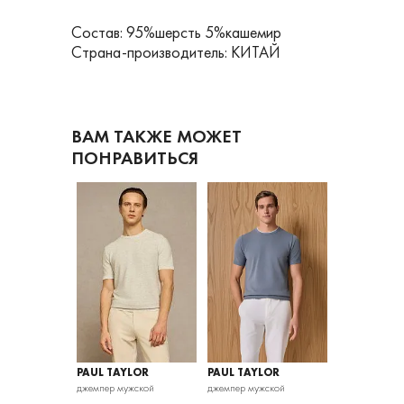
Состав: 95%шерсть 5%кашемир
Страна-производитель: КИТАЙ
ВАМ ТАКЖЕ МОЖЕТ
ПОНРАВИТЬСЯ
LOR
PAUL TAYLOR
PAUL TAYLOR
PAUL TAYLO
жской
джемпер мужской
джемпер мужской
джемпер мужс