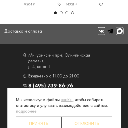
9204 ₽
14321 ₽
12663 ₽
Доставка и оплата
Мичуринский пр-т, Олимпийская
деревня,
д. 4, корп. 1
Ежедневно с 11.00 до 21.00
8 (495) 739-86-76
Мы используем файлы
cookie
, чтобы собирать
О компании
Услуги
статистику и улучшать взаимодействие с сайтом.
Контакты и схема проезда
Наши преимущества
подробнее
Программа лояльности
Новости и акции
ПРИНЯТЬ
ОТКЛОНИТЬ
Партнерские программы
Конфиденциальность