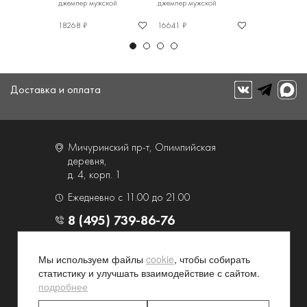
жской
джемпер мужской
джемпер мужской
джемпер мужс
18268 ₽
16641 ₽
10228 ₽
Доставка и оплата
Мичуринский пр-т, Олимпийская
деревня,
д. 4, корп. 1
Ежедневно с 11.00 до 21.00
8 (495) 739-86-76
О компании
Услуги
Мы используем файлы
cookie
, чтобы собирать
статистику и улучшать взаимодействие с сайтом.
Контакты и схема проезда
Наши преимущества
подробнее
Программа лояльности
Новости и акции