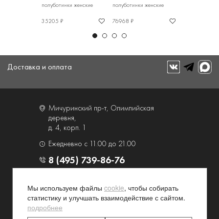
и женские
полуботинки женские
полуботинки женские
полуботинки ж
35205 ₽
76968 ₽
40265 ₽
Доставка и оплата
Мичуринский пр-т, Олимпийская
деревня,
д. 4, корп. 1
Ежедневно с 11.00 до 21.00
8 (495) 739-86-76
О компании
Услуги
Мы используем файлы
cookie
, чтобы собирать
статистику и улучшать взаимодействие с сайтом.
Контакты и схема проезда
Наши преимущества
подробнее
Программа лояльности
Новости и акции