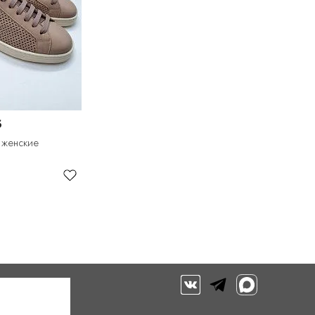
S
 женские