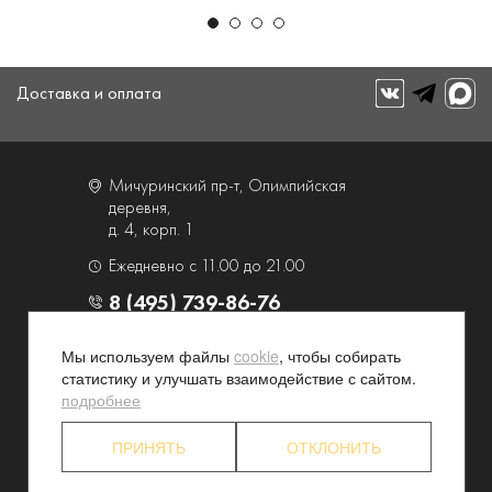
Доставка и оплата
Мичуринский пр-т, Олимпийская
деревня,
д. 4, корп. 1
Ежедневно с 11.00 до 21.00
8 (495) 739-86-76
Мы используем файлы
cookie
, чтобы собирать
О компании
Услуги
статистику и улучшать взаимодействие с сайтом.
Контакты и схема проезда
Наши преимущества
подробнее
Программа лояльности
Новости и акции
ПРИНЯТЬ
ОТКЛОНИТЬ
Партнерские программы
Конфиденциальность
Акционерам