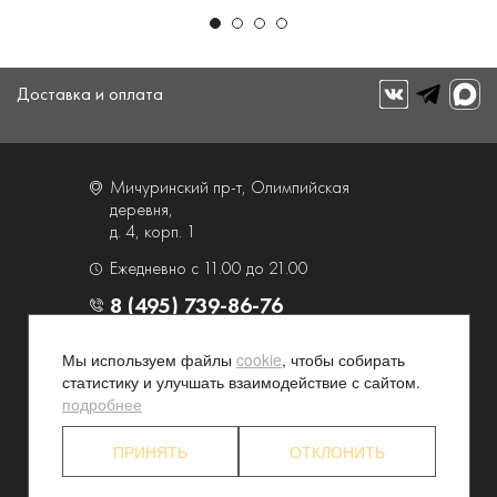
Доставка и оплата
Мичуринский пр-т, Олимпийская
деревня,
д. 4, корп. 1
Ежедневно с 11.00 до 21.00
8 (495) 739-86-76
Мы используем файлы
cookie
, чтобы собирать
О компании
Услуги
статистику и улучшать взаимодействие с сайтом.
Контакты и схема проезда
Наши преимущества
подробнее
Программа лояльности
Новости и акции
ПРИНЯТЬ
ОТКЛОНИТЬ
Партнерские программы
Конфиденциальность
Акционерам