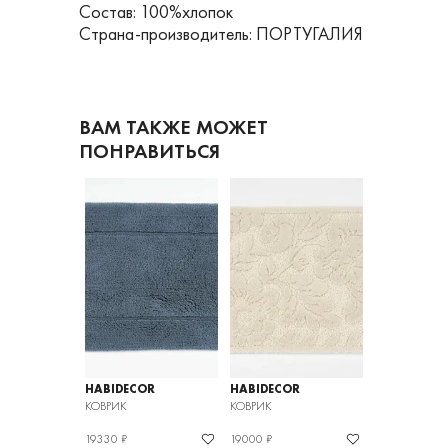
Состав: 100%хлопок
Страна-производитель: ПОРТУГАЛИЯ
ВАМ ТАКЖЕ МОЖЕТ
ПОНРАВИТЬСЯ
OR
HABIDECOR
HABIDECOR
HABIDECOR
КОВРИК
КОВРИК
КОВРИК
19330 ₽
19000 ₽
45360 ₽