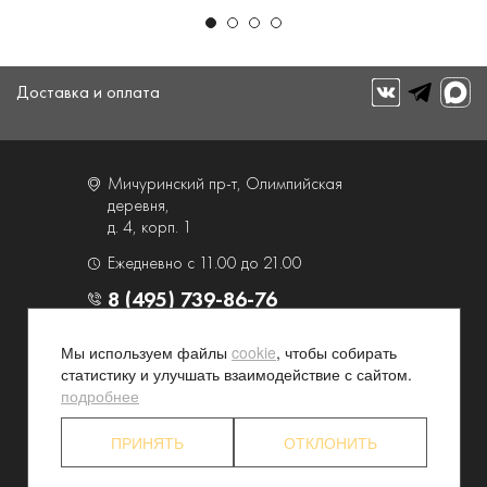
Доставка и оплата
Мичуринский пр-т, Олимпийская
деревня,
д. 4, корп. 1
Ежедневно с 11.00 до 21.00
8 (495) 739-86-76
Мы используем файлы
cookie
, чтобы собирать
О компании
Услуги
статистику и улучшать взаимодействие с сайтом.
Контакты и схема проезда
Наши преимущества
подробнее
Программа лояльности
Новости и акции
ПРИНЯТЬ
ОТКЛОНИТЬ
Партнерские программы
Конфиденциальность
Акционерам