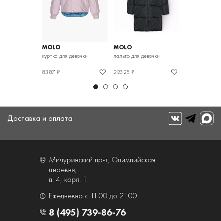
MOLO
MOLO
MOLO
девочки
куртка для девочки
пальто для девочки
куртка для дев
8387 ₽
22325 ₽
8617 ₽
Доставка и оплата
Мичуринский пр-т, Олимпийская
деревня,
д. 4, корп. 1
Ежедневно с 11.00 до 21.00
8 (495) 739-86-76