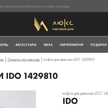
а и оплата
Услуги
Контакты и схема проезда
БУВЬ
АКСЕССУАРЫ
МЕХА
ПАРФЮМЕРИЯ
ПОДАРКИ
чек
Одежда для девочек
кофта для девочки iDO 1429810
 IDO 1429810
кофта для девочки iDO 1
IDO