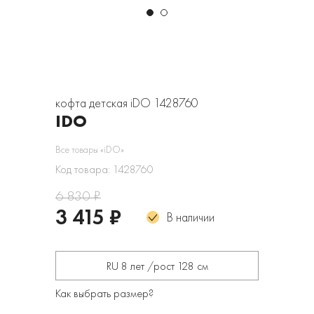
кофта детская iDO 1428760
IDO
Все товары «iDO»
Код товара: 1428760
6 830 ₽
3 415 ₽
В наличии
RU 8 лет /рост 128 см
Как выбрать размер?