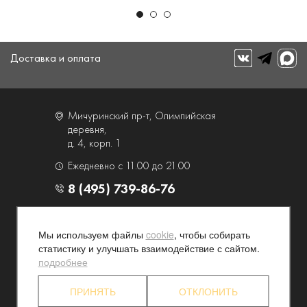
Доставка и оплата
Мичуринский пр-т, Олимпийская
деревня,
д. 4, корп. 1
Ежедневно с 11.00 до 21.00
8 (495) 739-86-76
О компании
Услуги
Мы используем файлы
cookie
, чтобы собирать
Контакты и схема проезда
Наши преимущества
статистику и улучшать взаимодействие с сайтом.
Программа лояльности
Новости и акции
подробнее
Партнерские программы
Конфиденциальность
ПРИНЯТЬ
ОТКЛОНИТЬ
Акционерам