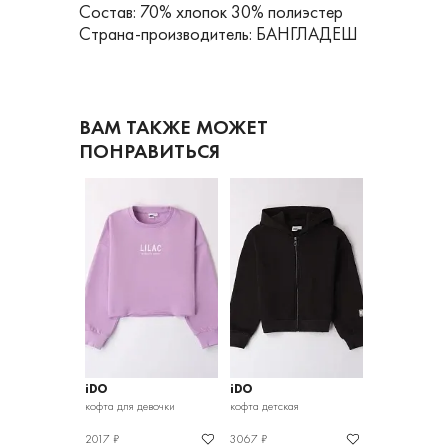
Состав: 70% хлопок 30% полиэстер
Страна-производитель: БАНГЛАДЕШ
ВАМ ТАКЖЕ МОЖЕТ
ПОНРАВИТЬСЯ
iDO
iDO
iDO
евочки
кофта для девочки
кофта детская
кофта для дев
2017 ₽
3067 ₽
5177 ₽