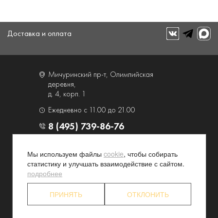
Доставка и оплата
Мичуринский пр-т, Олимпийская
деревня,
д. 4, корп. 1
Ежедневно с 11.00 до 21.00
8 (495) 739-86-76
О компании
Услуги
Мы используем файлы
cookie
, чтобы собирать
статистику и улучшать взаимодействие с сайтом.
Контакты и схема проезда
Наши преимущества
подробнее
Программа лояльности
Новости и акции
Партнерские программы
Конфиденциальность
ПРИНЯТЬ
ОТКЛОНИТЬ
Акционерам