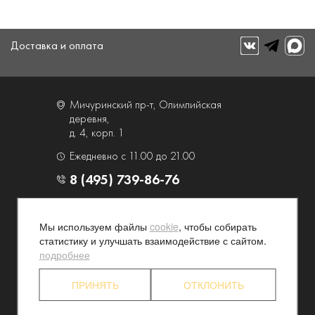
Доставка и оплата
Мичуринский пр-т, Олимпийская
деревня,
д. 4, корп. 1
Ежедневно с 11.00 до 21.00
8 (495) 739-86-76
О компании
Услуги
Мы используем файлы
cookie
, чтобы собирать
Контакты и схема проезда
Наши преимущества
статистику и улучшать взаимодействие с сайтом.
Программа лояльности
Новости и акции
подробнее
Партнерские программы
Конфиденциальность
ПРИНЯТЬ
ОТКЛОНИТЬ
Акционерам
Торговый дом "Люкс" 2026. Все права защищены