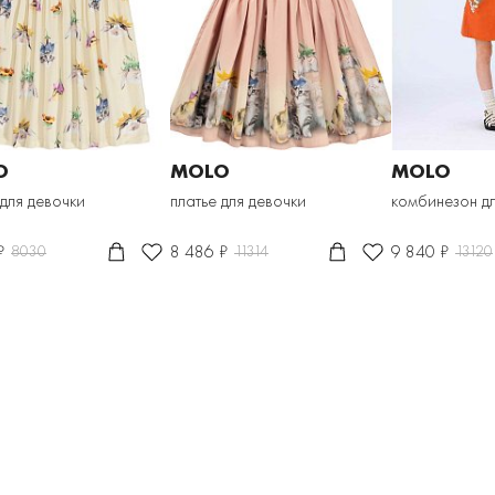
O
MOLO
MOLO
 для девочки
платье для девочки
комбинезон дл
₽
8 486 ₽
9 840 ₽
8030
11314
13120