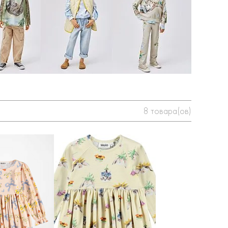
8
товара(ов)