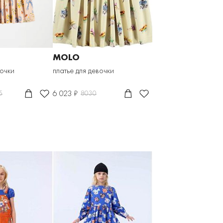
MOLO
вочки
платье для девочки
6 023 ₽
5
8030