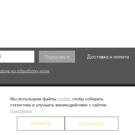
Доставка и оплата
ласие на обработку моих
. 1
О компании
Ус
Мы используем файлы
cookie
, чтобы собирать
статистику и улучшать взаимодействие с сайтом.
Наши преимущества
П
подробнее
Партнерские программы
К
ПРИНЯТЬ
ОТКЛОНИТЬ