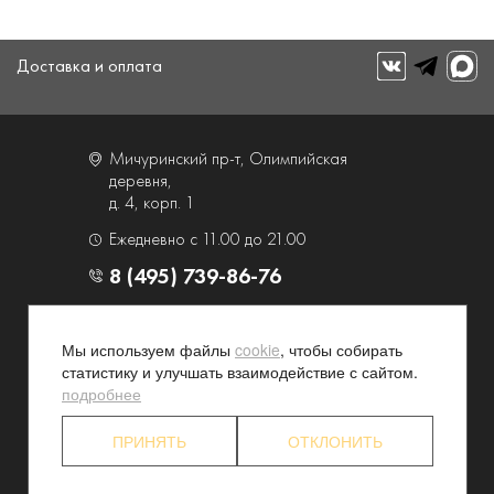
Доставка и оплата
Мичуринский пр-т, Олимпийская
деревня,
д. 4, корп. 1
Ежедневно с 11.00 до 21.00
8 (495) 739-86-76
О компании
Услуги
Мы используем файлы
cookie
, чтобы собирать
Контакты и схема проезда
Наши преимущества
статистику и улучшать взаимодействие с сайтом.
Программа лояльности
Новости и акции
подробнее
Партнерские программы
Конфиденциальность
ПРИНЯТЬ
ОТКЛОНИТЬ
Акционерам
Торговый дом "Люкс" 2026. Все права защищены