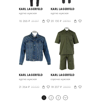
KARL LAGERFELD
KARL LAGERFELD
куртка мужская
куртка мужская
16 266 ₽
23237
20 150 ₽
28785
KARL LAGERFELD
KARL LAGERFELD
куртка мужская
сорочка мужская
21 364 ₽
30520
18 207 ₽
26010
1
2
3