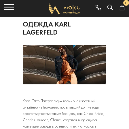
0
ОДЕЖДА KARL
LAGERFELD
Карл Отто Лагерфельд — всемирно известный
дизайнер из Германии, посвятивший долгие годы
своего творчества таким брендам, как Chloe, Krizia,
Charles Laurdan, Chanel, создавая выдающиеся
коллекции одежды в разных стилях и относясь в