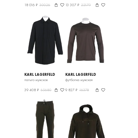
18 016 ₽
30026
13 307 ₽
22179
KARL LAGERFELD
KARL LAGERFELD
пальто мужское
футболка мужская
39 408 ₽
65680
9 827 ₽
16378