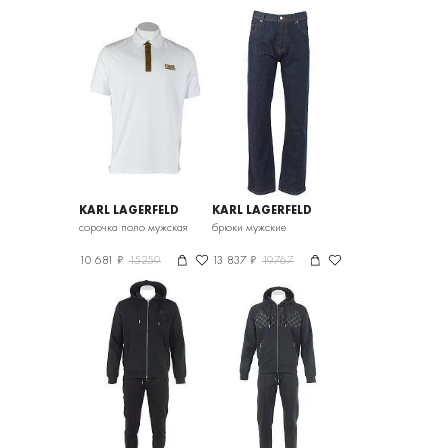
KARL LAGERFELD
KARL LAGERFELD
сорочка поло мужская
брюки мужские
10 681 ₽
15259
13 837 ₽
19767