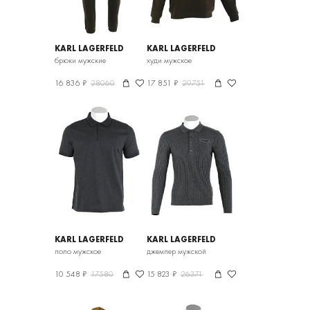
KARL LAGERFELD
KARL LAGERFELD
брюки мужские
худи мужское
16 836 ₽
28060
17 851 ₽
29751
KARL LAGERFELD
KARL LAGERFELD
поло мужское
джемпер мужской
10 548 ₽
17580
15 823 ₽
26371