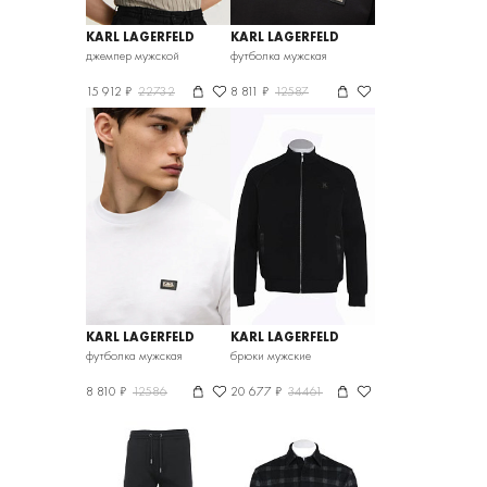
KARL LAGERFELD
KARL LAGERFELD
джемпер мужской
футболка мужская
15 912 ₽
22732
8 811 ₽
12587
KARL LAGERFELD
KARL LAGERFELD
футболка мужская
брюки мужские
8 810 ₽
12586
20 677 ₽
34461