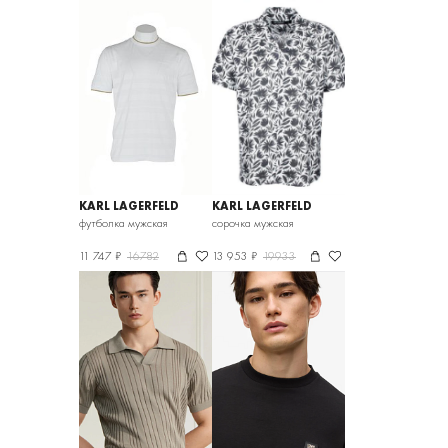
культурное видение и передовые взгляды». Она
развивается под девизом его уникальной точки
зрения: «Мода — это больше отношение, чем какой-
то элемент одежды».
KARL LAGERFELD
KARL LAGERFELD
футболка мужская
сорочка мужская
11 747 ₽
16782
13 953 ₽
19933