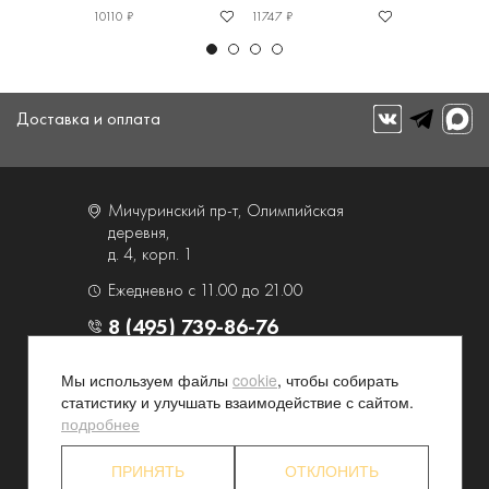
10110 ₽
11747 ₽
10659 ₽
Доставка и оплата
Мичуринский пр-т, Олимпийская
деревня,
д. 4, корп. 1
Ежедневно с 11.00 до 21.00
8 (495) 739-86-76
Мы используем файлы
cookie
, чтобы собирать
О компании
Услуги
статистику и улучшать взаимодействие с сайтом.
Контакты и схема проезда
Наши преимущества
подробнее
Программа лояльности
Новости и акции
ПРИНЯТЬ
ОТКЛОНИТЬ
Партнерские программы
Конфиденциальность