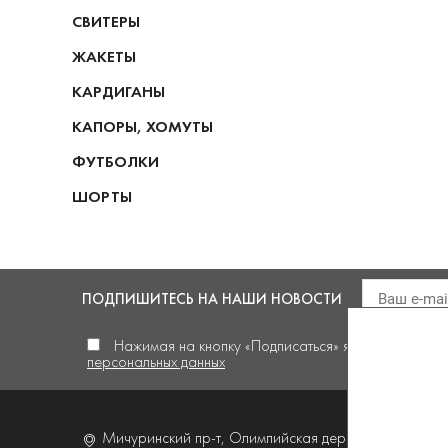
СВИТЕРЫ
ЖАКЕТЫ
КАРДИГАНЫ
КАПОРЫ, ХОМУТЫ
ФУТБОЛКИ
ШОРТЫ
ПОДПИШИТЕСЬ
НА НАШИ НОВОСТИ
Нажимая на кнопку «Подписаться» я
даю своё сог
персональных данных
Мичуринский пр-т, Олимпийская деревня,
д. 4, корп