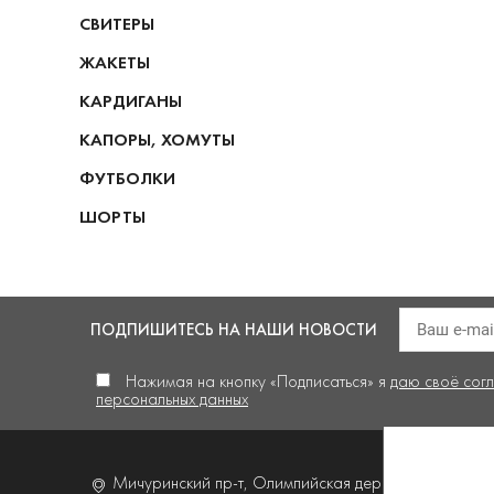
СВИТЕРЫ
ЖАКЕТЫ
КАРДИГАНЫ
КАПОРЫ, ХОМУТЫ
ФУТБОЛКИ
ШОРТЫ
ПОДПИШИТЕСЬ
НА НАШИ НОВОСТИ
Нажимая на кнопку «Подписаться» я
даю своё сог
персональных данных
Мичуринский пр-т, Олимпийская деревня,
д. 4, корп