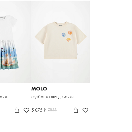
MOLO
вочки
футболка для девочки
5 875 ₽
7833