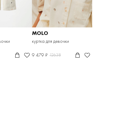
MOLO
вочки
куртка для девочки
9 479 ₽
12638