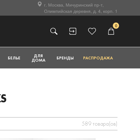
г. Москва, Мичуринский пр-т,
Олимпийская деревня, д. 4, корп. 1
0
ДЛЯ
БЕЛЬЕ
БРЕНДЫ
РАСПРОДАЖА
ДОМА
S
589
товара(ов)