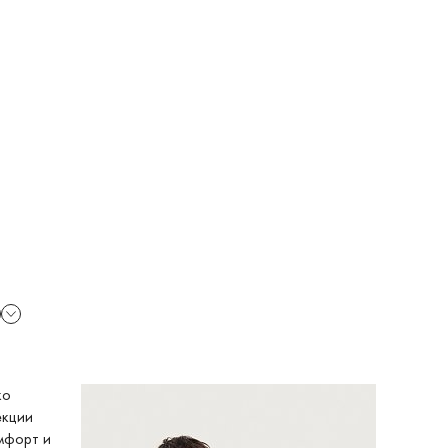
ко
екции
омфорт и