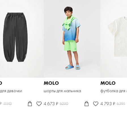
O
MOLO
MOLO
для девочки
шорты для мальчика
футболка для
₽
4 673 ₽
4 793 ₽
11143
6230
6391