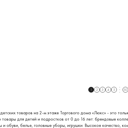
1
2
3
4
5
50
детских товаров на 2-м этаже Торгового дома «Люкс» - это толь
 товары для детей и подростков от 0 до 16 лет: брендовые колл
 и обуви, белье, головные уборы, игрушки. Высокое качество, к