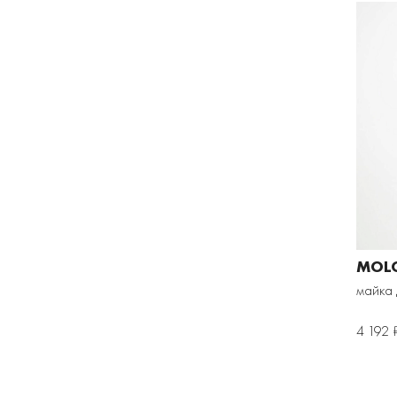
MOL
майка 
4 192 