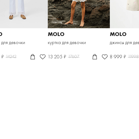
O
MOLO
MOLO
 для девочки
куртка для девочки
джинсы для де
 ₽
13 205 ₽
8 999 ₽
14242
17607
11998