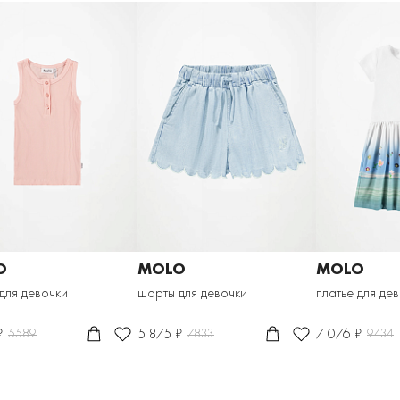
O
MOLO
MOLO
для девочки
шорты для девочки
платье для де
₽
5 875 ₽
7 076 ₽
5589
7833
9434