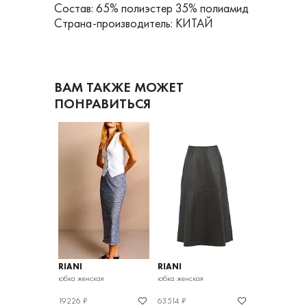
Состав: 65% полиэстер 35% полиамид
Страна-производитель: КИТАЙ
ВАМ ТАКЖЕ МОЖЕТ
ПОНРАВИТЬСЯ
RIANI
RIANI
RIANI
ая
юбка женская
юбка женская
юбка женская
19226 ₽
63514 ₽
35812 ₽