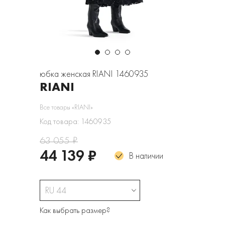
юбка женская RIANI 1460935
RIANI
Все товары «RIANI»
Код товара: 1460935
63 055 ₽
44 139 ₽
В наличии
RU 44
Как выбрать размер?