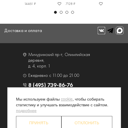
14461 ₽
7128 ₽
17318 ₽
Доставка и оплата
Мичуринский пр-т, Олимпийская
деревня,
д. 4, корп. 1
Ежедневно с 11.00 до 21.00
8 (495) 739-86-76
Мы используем файлы
cookie
, чтобы собирать
О компании
Услуги
статистику и улучшать взаимодействие с сайтом.
Контакты и схема проезда
Наши преимущества
подробнее
Программа лояльности
Новости и акции
ПРИНЯТЬ
ОТКЛОНИТЬ
Партнерские программы
Конфиденциальность