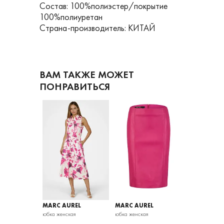
Состав: 100%полиэстер/покрытие
100%полиуретан
Страна-производитель: КИТАЙ
ВАМ ТАКЖЕ МОЖЕТ
ПОНРАВИТЬСЯ
REL
MARC AUREL
MARC AUREL
MARC AURE
ая
юбка женская
юбка женская
юбка женская