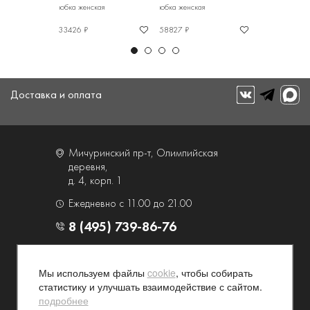
ая
юбка женская
юбка женская
юбка женская
33426 ₽
58827 ₽
31492 ₽
Доставка и оплата
Мичуринский пр-т, Олимпийская
деревня,
д. 4, корп. 1
Ежедневно с 11.00 до 21.00
8 (495) 739-86-76
О компании
Услуги
Мы используем файлы
cookie
, чтобы собирать
Контакты и схема проезда
Наши преимущества
статистику и улучшать взаимодействие с сайтом.
Программа лояльности
Новости и акции
подробнее