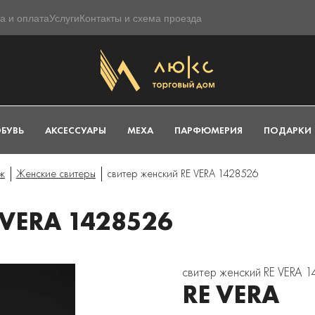
а и оплата
Услуги
Контакты и схема проезда
БУВЬ
АКСЕССУАРЫ
МЕХА
ПАРФЮМЕРИЯ
ПОДАРКИ
ж
Женские свитеры
свитер женский RE VERA 1428526
VERA 1428526
свитер женский RE VERA 
RE VERA