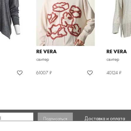
RE VERA
RE VERA
свитер
свитер
61007 ₽
40124 ₽
Доставка и оплата