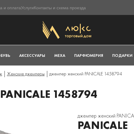
а и оплата
Услуги
Контакты и схема проезда
БУВЬ
АКСЕССУАРЫ
МЕХА
ПАРФЮМЕРИЯ
ПОДАРКИ
ж
Женские джемперы
джемпер женский PANICALE 1458794
ANICALE 1458794
джемпер женский PANICA
PANICALE