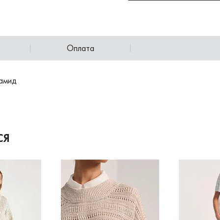
Оплата
иамид
СЯ