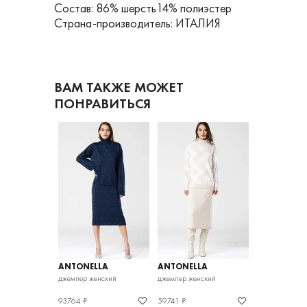
Состав: 86% шерсть14% полиэстер
Страна-производитель: ИТАЛИЯ
ВАМ ТАКЖЕ МОЖЕТ
ПОНРАВИТЬСЯ
LA
ANTONELLA
ANTONELLA
ANTONELLA
нский
джемпер женский
джемпер женский
джемпер женс
93764 ₽
59741 ₽
41090 ₽