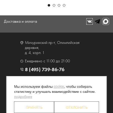
Доставка и оплата
Мичуринский пр-т, Олимпийская
деревня,
д. 4, корп. 1
Ежедневно с 11.00 до 21.00
8 (495) 739-86-76
О компании
Услуги
Мы используем файлы
cookie
, чтобы собирать
Контакты и схема проезда
Наши преимущества
статистику и улучшать взаимодействие с сайтом.
Программа лояльности
Новости и акции
подробнее
Партнерские программы
Конфиденциальность
ПРИНЯТЬ
ОТКЛОНИТЬ
Акционерам