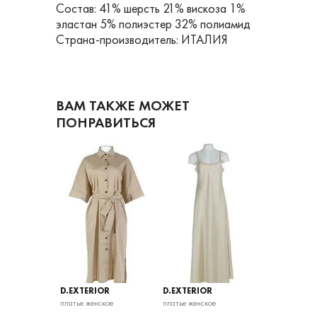
Состав: 41% шерсть 21% вискоза 1%
эластан 5% полиэстер 32% полиамид
Страна-производитель: ИТАЛИЯ
ВАМ ТАКЖЕ МОЖЕТ
ПОНРАВИТЬСЯ
OR
D.EXTERIOR
D.EXTERIOR
D.EXTERIOR
кое
платье женское
платье женское
платье женско