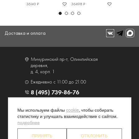
36140 ₽
36498 ₽
41713 ₽
Доставка и оплата
Мичуринский пр-т, Олимпийская
деревня,
д. 4, корп. 1
Ежедневно с 11.00 до 21.00
8 (495) 739-86-76
О компании
Услуги
Мы используем файлы
cookie
, чтобы собирать
статистику и улучшать взаимодействие с сайтом.
Контакты и схема проезда
Наши преимущества
подробнее
Программа лояльности
Новости и акции
Партнерские программы
Конфиденциальность
ПРИНЯТЬ
ОТКЛОНИТЬ