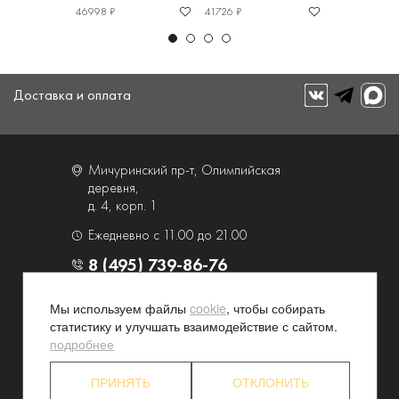
46998 ₽
41726 ₽
26678 ₽
Доставка и оплата
Мичуринский пр-т, Олимпийская
деревня,
д. 4, корп. 1
Ежедневно с 11.00 до 21.00
8 (495) 739-86-76
Мы используем файлы
cookie
, чтобы собирать
О компании
Услуги
статистику и улучшать взаимодействие с сайтом.
Контакты и схема проезда
Наши преимущества
подробнее
Программа лояльности
Новости и акции
ПРИНЯТЬ
ОТКЛОНИТЬ
Партнерские программы
Конфиденциальность