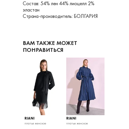
Состав: 54% лен 44% лиоцелл 2%
эластан
Страна-производитель: БОЛГАРИЯ
ВАМ ТАКЖЕ МОЖЕТ
ПОНРАВИТЬСЯ
RIANI
RIANI
RIANI
кое
платье женское
платье женское
платье женско