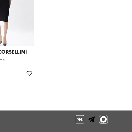
ORSELLINI
кое