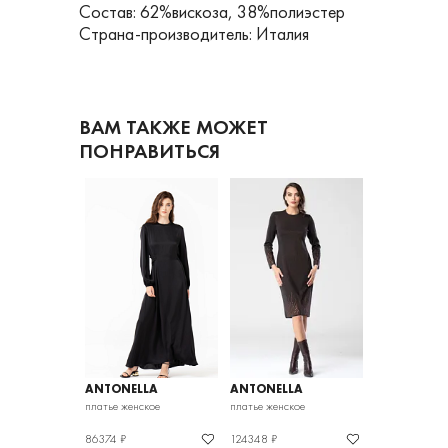
Состав: 62%вискоза, 38%полиэстер
Страна-производитель: Италия
ВАМ ТАКЖЕ МОЖЕТ
ПОНРАВИТЬСЯ
LA
ANTONELLA
ANTONELLA
ANTONELLA
кое
платье женское
платье женское
платье женско
86374 ₽
124348 ₽
102827 ₽