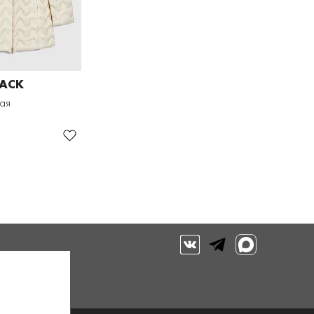
LACK
кая