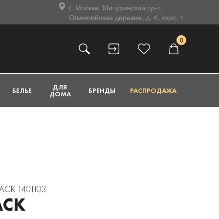
г. Москва, Мичуринский пр-т,
Олимпийская деревня, д. 4, корп. 1
0
ДЛЯ
БЕЛЬЕ
БРЕНДЫ
РАСПРОДАЖА
ДОМА
LACK 1401103
ACK