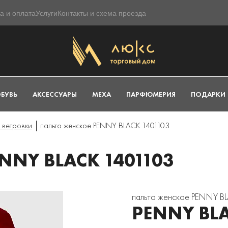
а и оплата
Услуги
Контакты и схема проезда
БУВЬ
АКСЕССУАРЫ
МЕХА
ПАРФЮМЕРИЯ
ПОДАРКИ
 ветровки
пальто женское PENNY BLACK 1401103
NNY BLACK 1401103
пальто женское PENNY B
PENNY BL