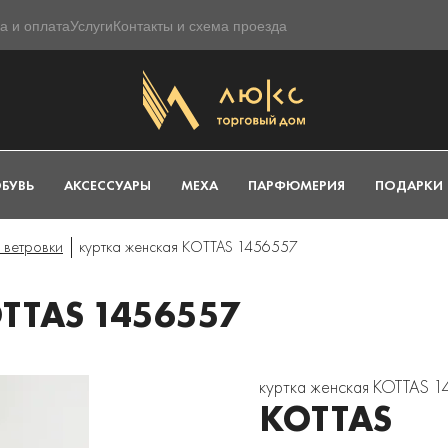
а и оплата
Услуги
Контакты и схема проезда
БУВЬ
АКСЕССУАРЫ
МЕХА
ПАРФЮМЕРИЯ
ПОДАРКИ
 ветровки
куртка женская KOTTAS 1456557
TTAS 1456557
куртка женская KOTTAS 
KOTTAS