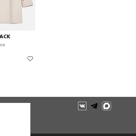
LACK
кое