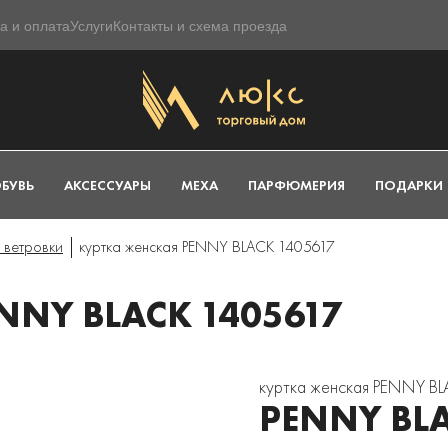
а и оплата
Услуги
Контакты и схема проезда
БУВЬ
АКСЕССУАРЫ
МЕХА
ПАРФЮМЕРИЯ
ПОДАРКИ
 ветровки
куртка женская PENNY BLACK 1405617
NNY BLACK 1405617
куртка женская PENNY B
PENNY BL