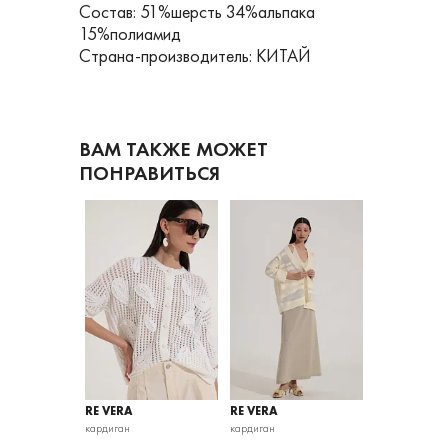
Состав: 51%шерсть 34%альпака
15%полиамид
Страна-производитель: КИТАЙ
ВАМ ТАКЖЕ МОЖЕТ
ПОНРАВИТЬСЯ
RE VERA
RE VERA
RE VERA
енский
кардиган
кардиган
кардиган женс