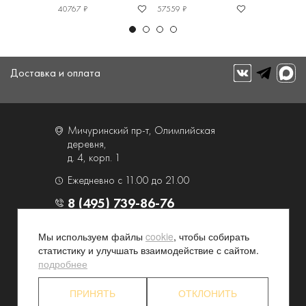
40767 ₽
57559 ₽
62344 ₽
Доставка и оплата
Мичуринский пр-т, Олимпийская
деревня,
д. 4, корп. 1
Ежедневно с 11.00 до 21.00
8 (495) 739-86-76
Мы используем файлы
cookie
, чтобы собирать
О компании
Услуги
статистику и улучшать взаимодействие с сайтом.
Контакты и схема проезда
Наши преимущества
подробнее
Программа лояльности
Новости и акции
ПРИНЯТЬ
ОТКЛОНИТЬ
Партнерские программы
Конфиденциальность