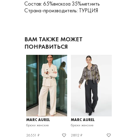
Состав: 65%вискоза 35%мет.нить
Страна-производитель: ТУРЦИЯ
ВАМ ТАКЖЕ МОЖЕТ
ПОНРАВИТЬСЯ
REL
MARC AUREL
MARC AUREL
MARC AURE
кие
брюки женские
брюки женские
джинсы женск
26551 ₽
28112 ₽
17676 ₽