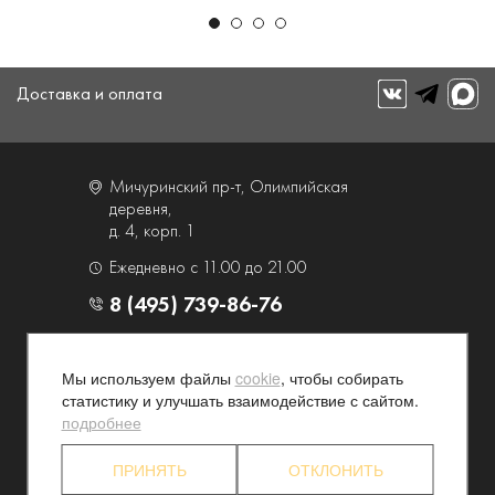
Доставка и оплата
Мичуринский пр-т, Олимпийская
деревня,
д. 4, корп. 1
Ежедневно с 11.00 до 21.00
8 (495) 739-86-76
О компании
Услуги
Мы используем файлы
cookie
, чтобы собирать
Контакты и схема проезда
Наши преимущества
статистику и улучшать взаимодействие с сайтом.
Программа лояльности
Новости и акции
подробнее
Партнерские программы
Конфиденциальность
ПРИНЯТЬ
ОТКЛОНИТЬ
Акционерам