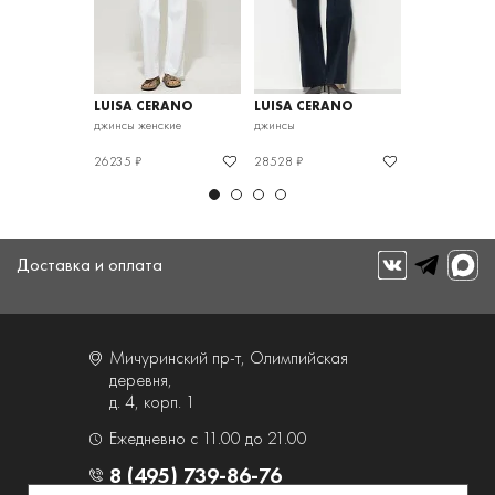
RANO
LUISA CERANO
LUISA CERANO
LUISA CER
кие
джинсы женские
джинсы
джинсы женск
26235 ₽
28528 ₽
22140 ₽
Доставка и оплата
Мичуринский пр-т, Олимпийская
деревня,
д. 4, корп. 1
Ежедневно с 11.00 до 21.00
8 (495) 739-86-76