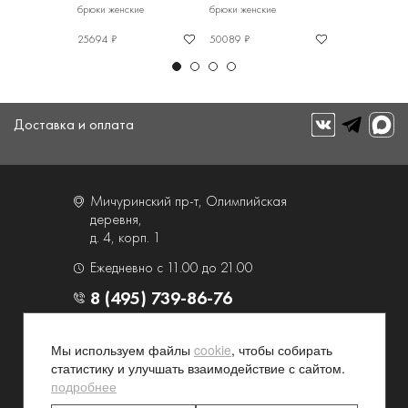
кие
брюки женские
брюки женские
брюки женские
25694 ₽
50089 ₽
36334 ₽
Доставка и оплата
Мичуринский пр-т, Олимпийская
деревня,
д. 4, корп. 1
Ежедневно с 11.00 до 21.00
8 (495) 739-86-76
О компании
Услуги
Мы используем файлы
cookie
, чтобы собирать
статистику и улучшать взаимодействие с сайтом.
Контакты и схема проезда
Наши преимущества
подробнее
Программа лояльности
Новости и акции