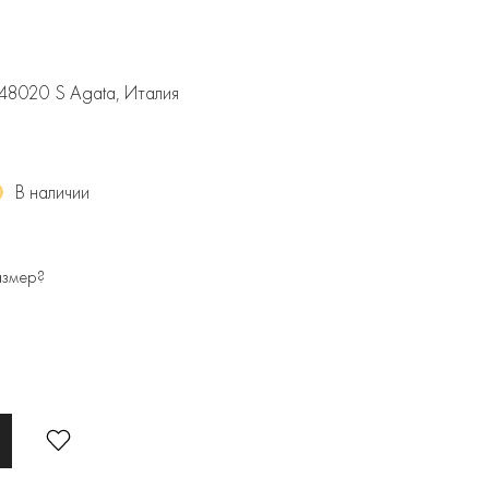
4-48020 S Agata, Италия
В наличии
азмер?