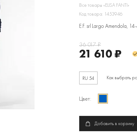
Все товары «ELISA FANTI»
Код товара: 1453946
E.F. srl Largo Amendola, 1
36 017 ₽
21 610 ₽
Как выбрать р
RU 54
Цвет:
Добавить в корзину