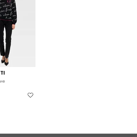
TI
кие