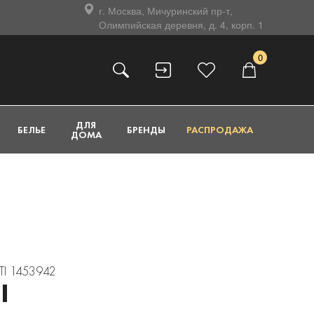
г. Москва, Мичуринский пр-т,
Олимпийская деревня, д. 4, корп. 1
0
ДЛЯ
БЕЛЬЕ
БРЕНДЫ
РАСПРОДАЖА
ДОМА
TI 1453942
I