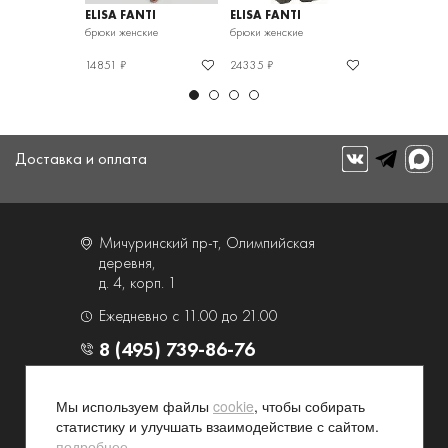
TI
ELISA FANTI
ELISA FANTI
ELISA FANTI
кие
брюки женские
брюки женские
брюки женские
14851 ₽
24335 ₽
41728 ₽
Доставка и оплата
Мичуринский пр-т, Олимпийская
деревня,
д. 4, корп. 1
Ежедневно с 11.00 до 21.00
8 (495) 739-86-76
О компании
Услуги
Мы используем файлы
cookie
, чтобы собирать
статистику и улучшать взаимодействие с сайтом.
Контакты и схема проезда
Наши преимущества
подробнее