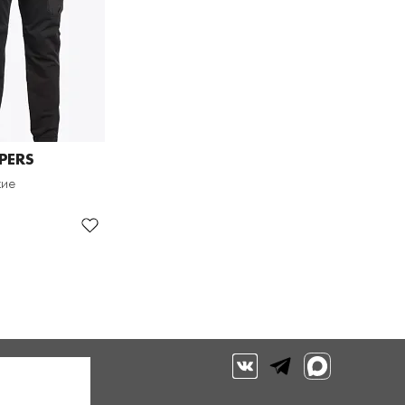
PERS
кие