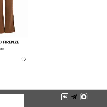
 FIRENZE
кие