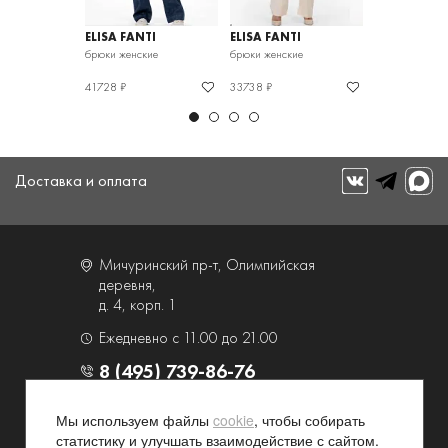
TI
ELISA FANTI
ELISA FANTI
ELISA FANTI
кие
брюки женские
брюки женские
брюки женские
41728 ₽
33738 ₽
26071 ₽
Доставка и оплата
Мичуринский пр-т, Олимпийская
деревня,
д. 4, корп. 1
Ежедневно с 11.00 до 21.00
8 (495) 739-86-76
Мы используем файлы
cookie
, чтобы собирать
О компании
Услуги
статистику и улучшать взаимодействие с сайтом.