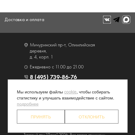
Доставка и оплата
Мичуринский пр-т, Олимпийская
деревня,
д. 4, корп. 1
Ежедневно с 11.00 до 21.00
8 (495) 739-86-76
Мы используем файлы
cookie
, чтобы собирать
О компании
Услуги
статистику и улучшать взаимодействие с сайтом.
Контакты и схема проезда
Наши преимущества
подробнее
Программа лояльности
Новости и акции
ПРИНЯТЬ
ОТКЛОНИТЬ
Партнерские программы
Конфиденциальность
Акционерам
Торговый дом "Люкс" 2026. Все права защищены