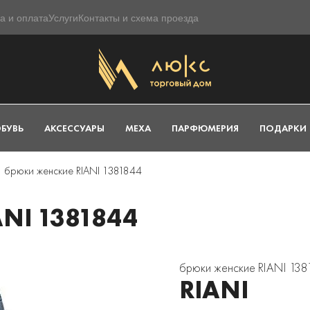
а и оплата
Услуги
Контакты и схема проезда
БУВЬ
АКСЕССУАРЫ
МЕХА
ПАРФЮМЕРИЯ
ПОДАРКИ
брюки женские RIANI 1381844
NI 1381844
брюки женские RIANI 13
RIANI