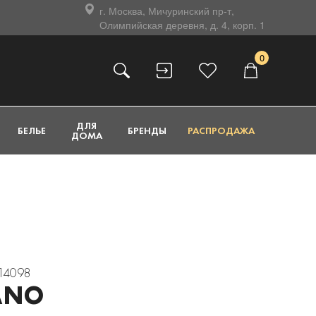
г. Москва, Мичуринский пр-т,
Олимпийская деревня, д. 4, корп. 1
0
ДЛЯ
БЕЛЬЕ
БРЕНДЫ
РАСПРОДАЖА
ДОМА
414098
ANO