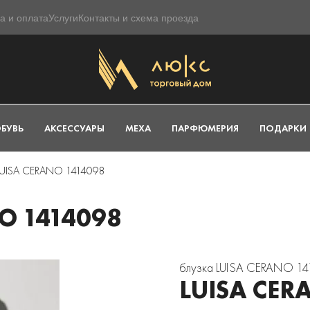
а и оплата
Услуги
Контакты и схема проезда
БУВЬ
АКСЕССУАРЫ
МЕХА
ПАРФЮМЕРИЯ
ПОДАРКИ
LUISA CERANO 1414098
O 1414098
блузка LUISA CERANO 1
LUISA CER