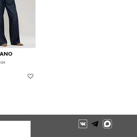
RANO
кая