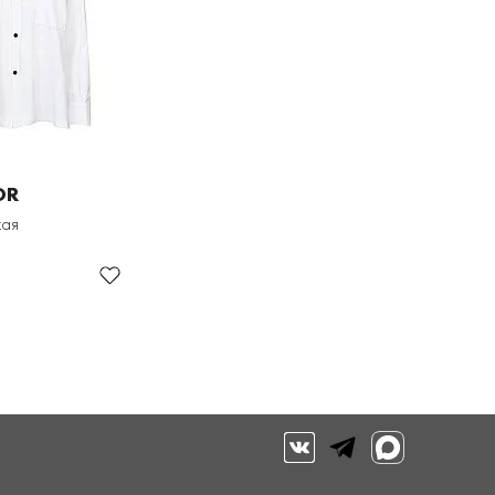
OR
кая