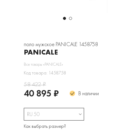
поло мужское PANICALE 1458758
PANICALE
Все товары «PANICALE»
Код товара: 1458758
58 422 ₽
40 895 ₽
В наличии
RU 50
Как выбрать размер?