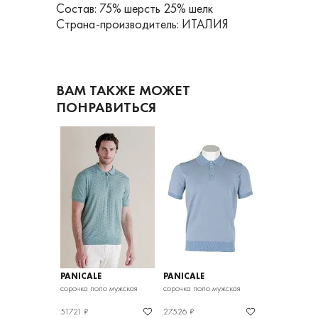
Состав: 75% шерсть 25% шелк
Страна-производитель: ИТАЛИЯ
ВАМ ТАКЖЕ МОЖЕТ
ПОНРАВИТЬСЯ
PANICALE
PANICALE
PANICALE
ло мужской
сорочка поло мужская
сорочка поло мужская
джемпер поло
51721 ₽
27526 ₽
27526 ₽