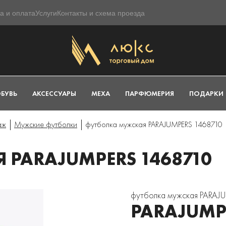
а и оплата
Услуги
Контакты и схема проезда
БУВЬ
АКСЕССУАРЫ
МЕХА
ПАРФЮМЕРИЯ
ПОДАРКИ
аж
Мужские футболки
футболка мужская PARAJUMPERS 1468710
PARAJUMPERS 1468710
футболка мужская PARAJ
PARAJUMP