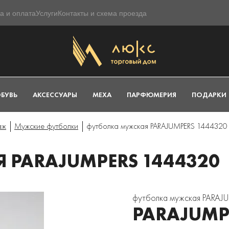
а и оплата
Услуги
Контакты и схема проезда
БУВЬ
АКСЕССУАРЫ
МЕХА
ПАРФЮМЕРИЯ
ПОДАРКИ
аж
Мужские футболки
футболка мужская PARAJUMPERS 1444320
 PARAJUMPERS 1444320
футболка мужская PARAJ
PARAJUMP