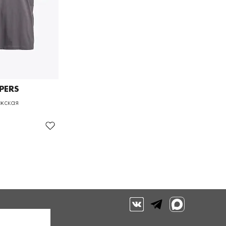
PERS
жская