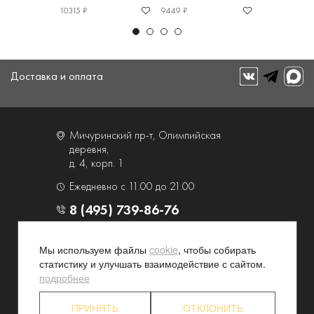
10315 ₽
9449 ₽
12307 ₽
Доставка и оплата
Мичуринский пр-т, Олимпийская
деревня,
д. 4, корп. 1
Ежедневно с 11.00 до 21.00
8 (495) 739-86-76
О компании
Услуги
Мы используем файлы
cookie
, чтобы собирать
статистику и улучшать взаимодействие с сайтом.
Контакты и схема проезда
Наши преимущества
подробнее
Программа лояльности
Новости и акции
Партнерские программы
Конфиденциальность
ПРИНЯТЬ
ОТКЛОНИТЬ