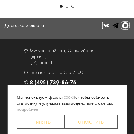
Доставка и оплата
Мичуринский пр-т, Олимпийская
деревня,
д. 4, корп. 1
Ежедневно с 11.00 до 21.00
8 (495) 739-86-76
Мы используем файлы
cookie
, чтобы собирать
О компании
Услуги
статистику и улучшать взаимодействие с сайтом.
Контакты и схема проезда
Наши преимущества
подробнее
Программа лояльности
Новости и акции
ПРИНЯТЬ
ОТКЛОНИТЬ
Партнерские программы
Конфиденциальность
Акционерам