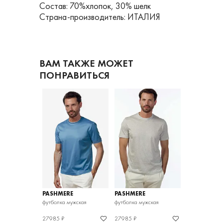
Состав: 70%хлопок, 30% шелк
Страна-производитель: ИТАЛИЯ
ВАМ ТАКЖЕ МОЖЕТ
ПОНРАВИТЬСЯ
E
PASHMERE
PASHMERE
PASHMERE
ужская
футболка мужская
футболка мужская
футболка мужс
27985 ₽
27985 ₽
39979 ₽