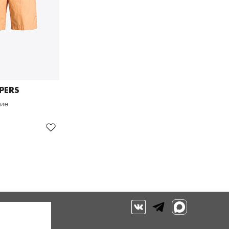
PERS
кие